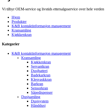
Vi tilbyr OEM-service og livstids ettersalgsservice over hele verden
Hjem
Produkter
K&B kontaktinformasjon management
Kransamling
Kjøkkenkran
Kategorier
K&B kontaktinformasjon management
Kransamling
Kjøkkenkran
Servantkran
Dusjbatteri
Badekarkran
Klesvaskkran
Barkran
Sensorkran
Såpedispenser
Dusjsamling
Dusjsystem
Hånddusj