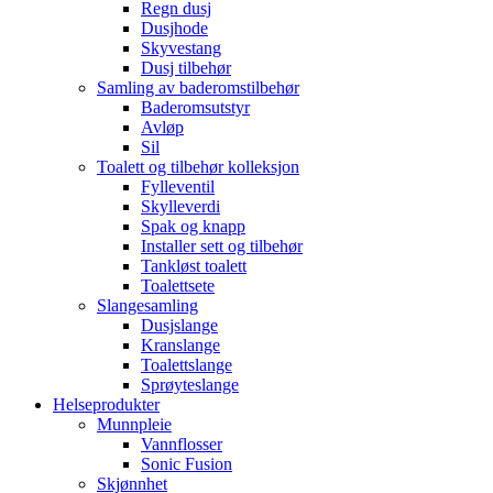
Regn dusj
Dusjhode
Skyvestang
Dusj tilbehør
Samling av baderomstilbehør
Baderomsutstyr
Avløp
Sil
Toalett og tilbehør kolleksjon
Fylleventil
Skylleverdi
Spak og knapp
Installer sett og tilbehør
Tankløst toalett
Toalettsete
Slangesamling
Dusjslange
Kranslange
Toalettslange
Sprøyteslange
Helseprodukter
Munnpleie
Vannflosser
Sonic Fusion
Skjønnhet