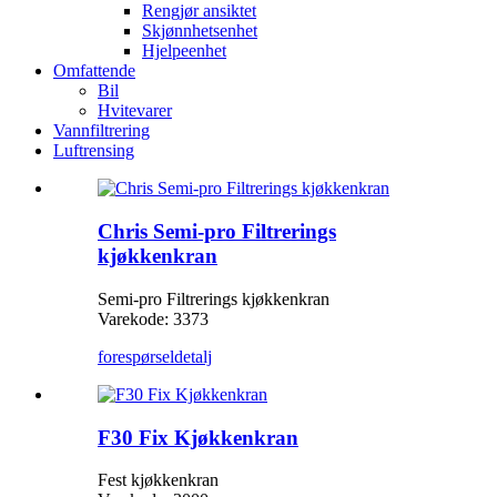
Rengjør ansiktet
Skjønnhetsenhet
Hjelpeenhet
Omfattende
Bil
Hvitevarer
Vannfiltrering
Luftrensing
Chris Semi-pro Filtrerings
kjøkkenkran
Semi-pro Filtrerings kjøkkenkran
Varekode: 3373
forespørsel
detalj
F30 Fix Kjøkkenkran
Fest kjøkkenkran