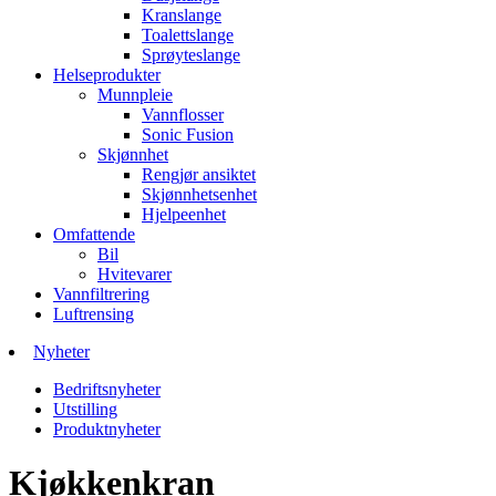
Kranslange
Toalettslange
Sprøyteslange
Helseprodukter
Munnpleie
Vannflosser
Sonic Fusion
Skjønnhet
Rengjør ansiktet
Skjønnhetsenhet
Hjelpeenhet
Omfattende
Bil
Hvitevarer
Vannfiltrering
Luftrensing
Nyheter
Bedriftsnyheter
Utstilling
Produktnyheter
Kjøkkenkran