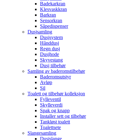
Badekarkran
Klesvaskkran
Barkran
Sensorkran
Såpedispenser
Dusjsamling
Dusjsystem
Hånddusj
Regn dusj
Dusjhode
Skyvestang
Dusj tilbehør
Samling av baderomstilbehør
Baderomsutstyr
Avløp
Sil
Toalett og tilbehør kolleksjon
Fylleventil
Skylleverdi
Spak og knapp
Installer sett og tilbehør
Tankløst toalett
Toalettsete
Slangesamling
Dusjslange