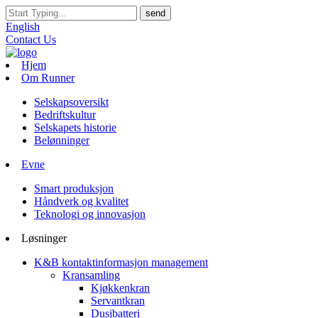
English
Contact Us
Hjem
Om Runner
Selskapsoversikt
Bedriftskultur
Selskapets historie
Belønninger
Evne
Smart produksjon
Håndverk og kvalitet
Teknologi og innovasjon
Løsninger
K&B kontaktinformasjon management
Kransamling
Kjøkkenkran
Servantkran
Dusjbatteri